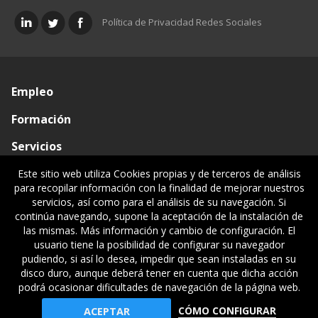
Política de Privacidad Redes Sociales
Empleo
Formación
Servicios
Conócenos
Este sitio web utiliza Cookies propias y de terceros de análisis
para recopilar información con la finalidad de mejorar nuestros
Visado de documentos
servicios, así como para el análisis de su navegación. Si
continúa navegando, supone la aceptación de la instalación de
Ventanilla única
las mismas. Más información y cambio de configuración. El
usuario tiene la posibilidad de configurar su navegador
Políticas legales
pudiendo, si así lo desea, impedir que sean instaladas en su
disco duro, aunque deberá tener en cuenta que dicha acción
podrá ocasionar dificultades de navegación de la página web.
© Gipuzkoako Industri Ingeniariaren Elkargo Ofiziala - Colegio
CÓMO CONFIGURAR
ACEPTAR
Oficial de Ingenieros Industriales de Gipuzkoa