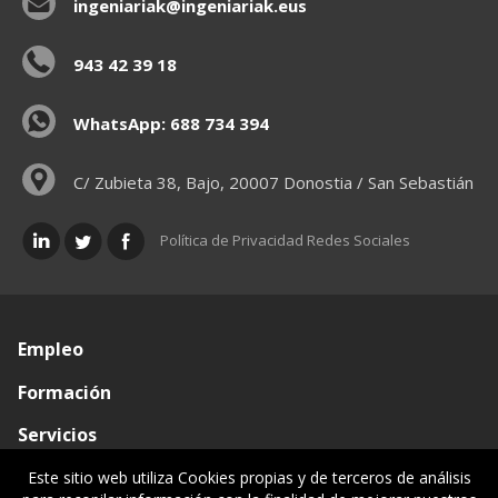
ingeniariak@ingeniariak.eus
943 42 39 18
WhatsApp: 688 734 394
C/ Zubieta 38, Bajo, 20007 Donostia / San Sebastián
Política de Privacidad Redes Sociales
Empleo
Formación
Servicios
Conócenos
Este sitio web utiliza Cookies propias y de terceros de análisis