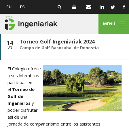
EU
ES
MENÚ
Torneo Golf Ingeniariak 2024
14
Campo de Golf Basozabal de Donostia
JUN
El Colegio ofrece
a sus Miembros
participar en
el
Torneo de
Golf de
Ingenieros
y
poder disfrutar
así de una
jornada de compañerismo entre los asistentes.