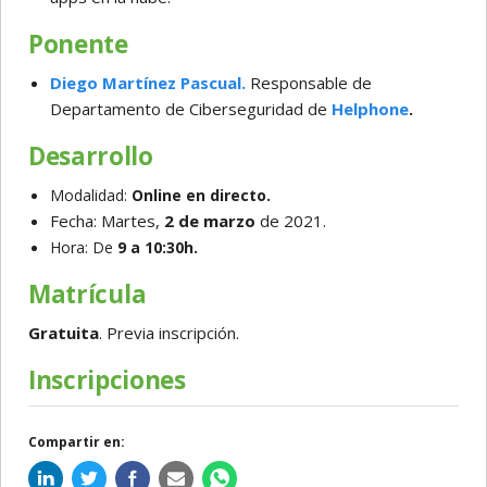
P
o
n
e
n
t
e
Diego Martínez Pascual.
Responsable de
Departamento de Ciberseguridad de
Helphone
.
D
e
s
a
rr
o
ll
o
Modalidad:
Online en directo.
Fecha: Martes,
2 de marzo
de 2021.
Hora: De
9 a 10:30h.
M
a
t
r
í
c
u
l
a
G
r
a
t
u
i
t
a
. Previa inscripción.
Inscripciones
Compartir en: