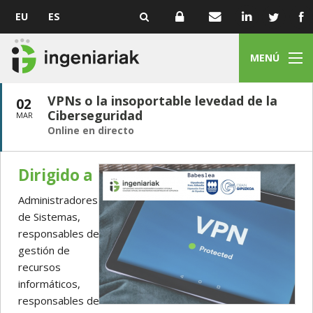
EU
ES
MENÚ
VPNs o la insoportable levedad de la
02
Ciberseguridad
MAR
Online en directo
Dirigido a
Administradores
de Sistemas,
responsables de
gestión de
recursos
informáticos,
responsables de