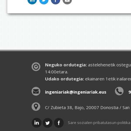
Neguko ordutegia:
astelehenetik ostegun
14:00etara.
Udako ordutegia:
ekainaren 1etik irailar
ingeniariak@ingeniariak.eus
9
C/ Zubieta 38, Bajo, 20007 Donostia / San
Sare sozialen pribatutasun-politika