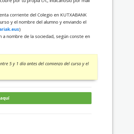
obre por tu propia c/c, indícanoslo por mail
cuenta corriente del Colegio en KUTXABANK
rso y el nombre del alumno y enviando el
ariak.eus
)
en a nombre de la sociedad, según conste en
tre 5 y 1 día antes del comienzo del curso y el
 aquí