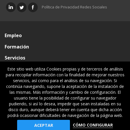
Política de Privacidad Redes Sociales
Empleo
Formación
Servicios
Conócenos
Este sitio web utiliza Cookies propias y de terceros de análisis
para recopilar información con la finalidad de mejorar nuestros
Visado de documentos
servicios, así como para el análisis de su navegación. Si
continúa navegando, supone la aceptación de la instalación de
Ventanilla única
las mismas. Más información y cambio de configuración. El
usuario tiene la posibilidad de configurar su navegador
Políticas legales
pudiendo, si así lo desea, impedir que sean instaladas en su
disco duro, aunque deberá tener en cuenta que dicha acción
podrá ocasionar dificultades de navegación de la página web.
© Gipuzkoako Industri Ingeniariaren Elkargo Ofiziala - Colegio
CÓMO CONFIGURAR
ACEPTAR
Oficial de Ingenieros Industriales de Gipuzkoa