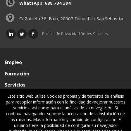
WhatsApp: 688 734 394
C/ Zubieta 38, Bajo, 20007 Donostia / San Sebastián
Política de Privacidad Redes Sociales
Empleo
Formación
Servicios
Conócenos
Este sitio web utiliza Cookies propias y de terceros de análisis
para recopilar información con la finalidad de mejorar nuestros
Visado de documentos
servicios, así como para el análisis de su navegación. Si
continúa navegando, supone la aceptación de la instalación de
Ventanilla única
las mismas. Más información y cambio de configuración. El
usuario tiene la posibilidad de configurar su navegador
Políticas legales