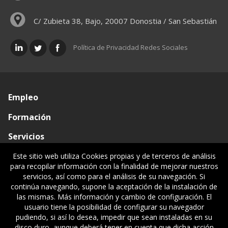
C/ Zubieta 38, Bajo, 20007 Donostia / San Sebastián
Política de Privacidad Redes Sociales
Empleo
Formación
Servicios
Conócenos
Este sitio web utiliza Cookies propias y de terceros de análisis
para recopilar información con la finalidad de mejorar nuestros
Visado de documentos
servicios, así como para el análisis de su navegación. Si
continúa navegando, supone la aceptación de la instalación de
Ventanilla única
las mismas. Más información y cambio de configuración. El
usuario tiene la posibilidad de configurar su navegador
Políticas legales
pudiendo, si así lo desea, impedir que sean instaladas en su
disco duro, aunque deberá tener en cuenta que dicha acción