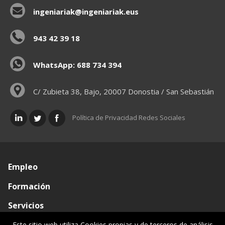
ingeniariak@ingeniariak.eus
943 42 39 18
WhatsApp: 688 734 394
C/ Zubieta 38, Bajo, 20007 Donostia / San Sebastián
Política de Privacidad Redes Sociales
Empleo
Formación
Servicios
Conócenos
Este sitio web utiliza Cookies propias y de terceros de análisis