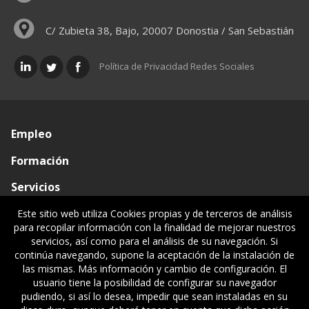
C/ Zubieta 38, Bajo, 20007 Donostia / San Sebastián
Política de Privacidad Redes Sociales
Empleo
Formación
Servicios
Conócenos
Este sitio web utiliza Cookies propias y de terceros de análisis
para recopilar información con la finalidad de mejorar nuestros
Visado de documentos
servicios, así como para el análisis de su navegación. Si
continúa navegando, supone la aceptación de la instalación de
Ventanilla única
las mismas. Más información y cambio de configuración. El
usuario tiene la posibilidad de configurar su navegador
Políticas legales
pudiendo, si así lo desea, impedir que sean instaladas en su