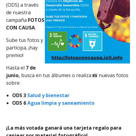
(ODS) a través
de nuestra
campaña
FOTOS
CON CAUSA
.
Sube tus fotos y
participa, ¡hay
premio!
Hasta el
7 de
junio,
busca en tus álbumes o realiza 📸 nuevas fotos
sobre:
ODS 3
Salud y bienestar
ODS 6
Agua limpia y saneamiento
¡La más votada ganará una tarjeta regalo para
canjear por material fotográfico!