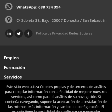
WhatsApp: 688 734 394
C/ Zubieta 38, Bajo, 20007 Donostia / San Sebastián
Política de Privacidad Redes Sociales
Empleo
Formación
Servicios
Conócenos
Este sitio web utiliza Cookies propias y de terceros de análisis
para recopilar información con la finalidad de mejorar nuestros
Visado de documentos
servicios, así como para el análisis de su navegación. Si
continúa navegando, supone la aceptación de la instalación de
Ventanilla única
las mismas. Más información y cambio de configuración. El
usuario tiene la posibilidad de configurar su navegador