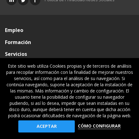
Empleo
Formación
Servicios
Conócenos
Este sitio web utiliza Cookies propias y de terceros de análisis
para recopilar información con la finalidad de mejorar nuestros
Visado de documentos
servicios, así como para el análisis de su navegación. Si
continúa navegando, supone la aceptación de la instalación de
Ventanilla única
las mismas. Más información y cambio de configuración. El
usuario tiene la posibilidad de configurar su navegador
Políticas legales
pudiendo, si así lo desea, impedir que sean instaladas en su
disco duro, aunque deberá tener en cuenta que dicha acción
podrá ocasionar dificultades de navegación de la página web.
© Gipuzkoako Industri Ingeniariaren Elkargo Ofiziala - Colegio
CÓMO CONFIGURAR
ACEPTAR
Oficial de Ingenieros Industriales de Gipuzkoa