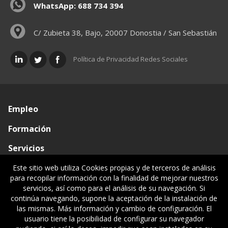
WhatsApp: 688 734 394
C/ Zubieta 38, Bajo, 20007 Donostia / San Sebastián
Política de Privacidad Redes Sociales
Empleo
Formación
Servicios
Conócenos
Este sitio web utiliza Cookies propias y de terceros de análisis
para recopilar información con la finalidad de mejorar nuestros
Visado de documentos
servicios, así como para el análisis de su navegación. Si
continúa navegando, supone la aceptación de la instalación de
Ventanilla única
las mismas. Más información y cambio de configuración. El
usuario tiene la posibilidad de configurar su navegador
Políticas legales