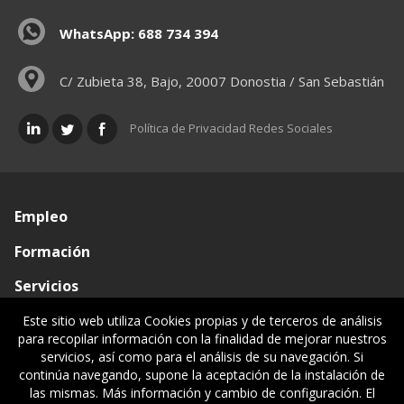
WhatsApp: 688 734 394
C/ Zubieta 38, Bajo, 20007 Donostia / San Sebastián
Política de Privacidad Redes Sociales
Empleo
Formación
Servicios
Conócenos
Este sitio web utiliza Cookies propias y de terceros de análisis
para recopilar información con la finalidad de mejorar nuestros
Visado de documentos
servicios, así como para el análisis de su navegación. Si
continúa navegando, supone la aceptación de la instalación de
Ventanilla única
las mismas. Más información y cambio de configuración. El