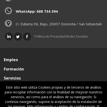
WhatsApp: 688 734 394
C/ Zubieta 38, Bajo, 20007 Donostia / San Sebastián
Política de Privacidad Redes Sociales
Empleo
Formación
Servicios
Conócenos
Este sitio web utiliza Cookies propias y de terceros de análisis
para recopilar información con la finalidad de mejorar nuestros
Visado de documentos
servicios, así como para el análisis de su navegación. Si
continúa navegando, supone la aceptación de la instalación de
Ventanilla única
las mismas. Más información y cambio de configuración. El