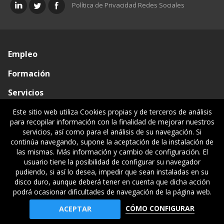
Política de Privacidad Redes Sociales
Empleo
Formación
Servicios
Conócenos
Este sitio web utiliza Cookies propias y de terceros de análisis
para recopilar información con la finalidad de mejorar nuestros
Visado de documentos
servicios, así como para el análisis de su navegación. Si
continúa navegando, supone la aceptación de la instalación de
Ventanilla única
las mismas. Más información y cambio de configuración. El
usuario tiene la posibilidad de configurar su navegador
Políticas legales
pudiendo, si así lo desea, impedir que sean instaladas en su
disco duro, aunque deberá tener en cuenta que dicha acción
podrá ocasionar dificultades de navegación de la página web.
© Gipuzkoako Industri Ingeniariaren Elkargo Ofiziala - Colegio
CÓMO CONFIGURAR
ACEPTAR
Oficial de Ingenieros Industriales de Gipuzkoa