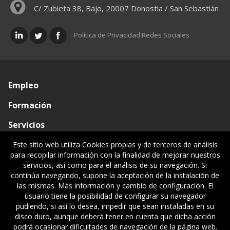
C/ Zubieta 38, Bajo, 20007 Donostia / San Sebastián
Política de Privacidad Redes Sociales
Empleo
Formación
Servicios
Conócenos
Este sitio web utiliza Cookies propias y de terceros de análisis
para recopilar información con la finalidad de mejorar nuestros
Visado de documentos
servicios, así como para el análisis de su navegación. Si
continúa navegando, supone la aceptación de la instalación de
Ventanilla única
las mismas. Más información y cambio de configuración. El
usuario tiene la posibilidad de configurar su navegador
Políticas legales
pudiendo, si así lo desea, impedir que sean instaladas en su
disco duro, aunque deberá tener en cuenta que dicha acción
podrá ocasionar dificultades de navegación de la página web.