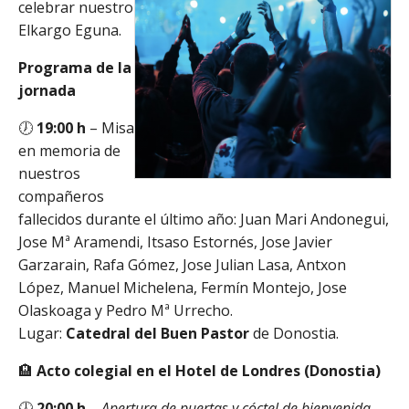
celebrar nuestro
Elkargo Eguna.
Programa de la
jornada
🕖
19:00 h
– Misa
en memoria de
nuestros
compañeros
fallecidos durante el último año: Juan Mari Andonegui,
Jose Mª Aramendi, Itsaso Estornés, Jose Javier
Garzarain, Rafa Gómez, Jose Julian Lasa, Antxon
López, Manuel Michelena, Fermín Montejo, Jose
Olaskoaga y Pedro Mª Urrecho.
Lugar:
Catedral del Buen Pastor
de Donostia.
🏨
Acto colegial en el Hotel de Londres (Donostia)
🕗
20:00 h
–
Apertura de puertas y cóctel de bienvenida
.