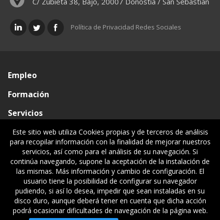
C/ Zubieta 38, Bajo, 20007 Donostia / San Sebastián
Política de Privacidad Redes Sociales
Empleo
Formación
Servicios
Conócenos
Este sitio web utiliza Cookies propias y de terceros de análisis
para recopilar información con la finalidad de mejorar nuestros
Visado de documentos
servicios, así como para el análisis de su navegación. Si
continúa navegando, supone la aceptación de la instalación de
Ventanilla única
las mismas. Más información y cambio de configuración. El
usuario tiene la posibilidad de configurar su navegador
Políticas legales
pudiendo, si así lo desea, impedir que sean instaladas en su
disco duro, aunque deberá tener en cuenta que dicha acción
podrá ocasionar dificultades de navegación de la página web.
© Gipuzkoako Industri Ingeniariaren Elkargo Ofiziala - Colegio