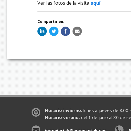
Ver las fotos de la visita
aquí
Compartir en:
Horario invierno:
lunes a jueves de 8:00 a
Horario verano:
del 1 de junio al 30 de s
ingeniariak@ingeniariak.eus
9