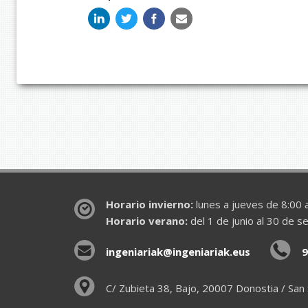
Horario invierno:
lunes a jueves de 8:00 a
Horario verano:
del 1 de junio al 30 de s
ingeniariak@ingeniariak.eus
9
C/ Zubieta 38, Bajo, 20007 Donostia / San