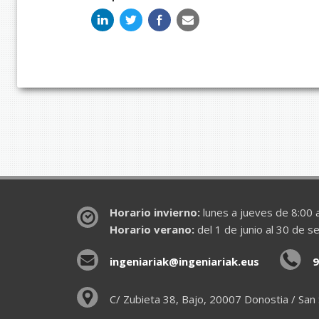
Horario invierno:
lunes a jueves de 8:00 a
Horario verano:
del 1 de junio al 30 de s
ingeniariak@ingeniariak.eus
9
C/ Zubieta 38, Bajo, 20007 Donostia / San