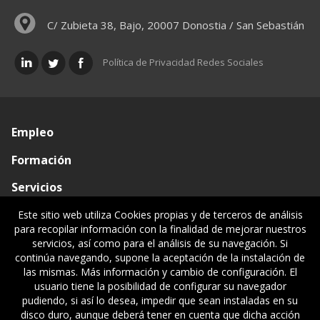
C/ Zubieta 38, Bajo, 20007 Donostia / San Sebastián
Política de Privacidad Redes Sociales
Empleo
Formación
Servicios
Conócenos
Este sitio web utiliza Cookies propias y de terceros de análisis
para recopilar información con la finalidad de mejorar nuestros
Visado de documentos
servicios, así como para el análisis de su navegación. Si
continúa navegando, supone la aceptación de la instalación de
Ventanilla única
las mismas. Más información y cambio de configuración. El
usuario tiene la posibilidad de configurar su navegador
Políticas legales
pudiendo, si así lo desea, impedir que sean instaladas en su
disco duro, aunque deberá tener en cuenta que dicha acción