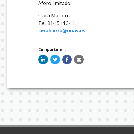
Aforo limitado.
Clara Malcorra
Tel. 914 514 341
cmalcorra@unav.es
Compartir en: