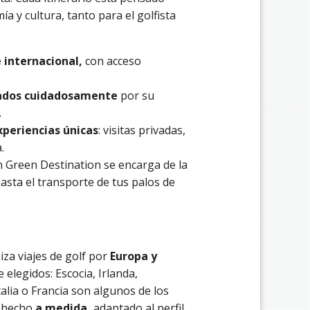
 y cultura, tanto para el golfista
internacional,
con acceso
nados cuidadosamente
por su
.
xperiencias únicas
: visitas privadas,
.
n Green Destination se encarga de la
hasta el transporte de tus palos de
za viajes de golf por
Europa y
elegidos: Escocia, Irlanda,
talia o Francia son algunos de los
á hecho
a medida,
adaptado al perfil,