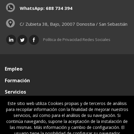
WhatsApp: 688 734 394
C/ Zubieta 38, Bajo, 20007 Donostia / San Sebastián
Política de Privacidad Redes Sociales
Empleo
Formación
Servicios
Conócenos
Este sitio web utiliza Cookies propias y de terceros de análisis
para recopilar información con la finalidad de mejorar nuestros
Visado de documentos
servicios, así como para el análisis de su navegación. Si
continúa navegando, supone la aceptación de la instalación de
Ventanilla única
las mismas. Más información y cambio de configuración. El
usuario tiene la posibilidad de configurar su navegador