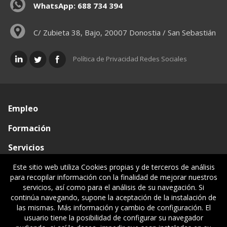
WhatsApp: 688 734 394
C/ Zubieta 38, Bajo, 20007 Donostia / San Sebastián
Política de Privacidad Redes Sociales
Empleo
Formación
Servicios
Conócenos
Este sitio web utiliza Cookies propias y de terceros de análisis
para recopilar información con la finalidad de mejorar nuestros
Visado de documentos
servicios, así como para el análisis de su navegación. Si
continúa navegando, supone la aceptación de la instalación de
Ventanilla única
las mismas. Más información y cambio de configuración. El
usuario tiene la posibilidad de configurar su navegador
Políticas legales