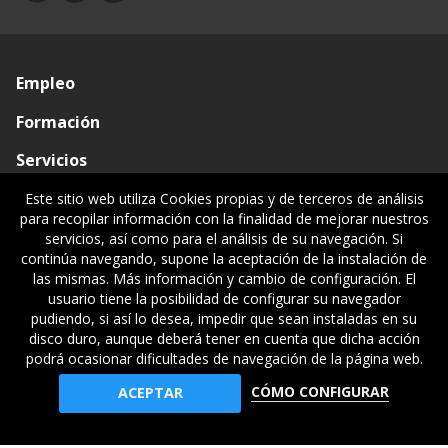
Empleo
Formación
Servicios
Conócenos
Este sitio web utiliza Cookies propias y de terceros de análisis
para recopilar información con la finalidad de mejorar nuestros
Visado de documentos
servicios, así como para el análisis de su navegación. Si
continúa navegando, supone la aceptación de la instalación de
Ventanilla única
las mismas. Más información y cambio de configuración. El
usuario tiene la posibilidad de configurar su navegador
Políticas legales
pudiendo, si así lo desea, impedir que sean instaladas en su
disco duro, aunque deberá tener en cuenta que dicha acción
podrá ocasionar dificultades de navegación de la página web.
© Gipuzkoako Industri Ingeniariaren Elkargo Ofiziala - Colegio
CÓMO CONFIGURAR
ACEPTAR
Oficial de Ingenieros Industriales de Gipuzkoa