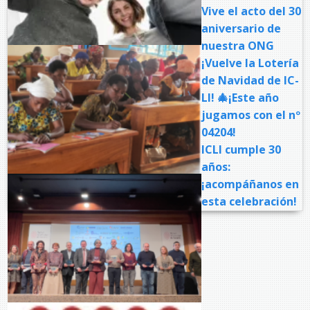
Vive el acto del 30
aniversario de
nuestra ONG
¡Vuelve la Lotería
de Navidad de IC-
LI! 🎄¡Este año
jugamos con el nº
04204!
ICLI cumple 30
años:
¡acompáñanos en
esta celebración!