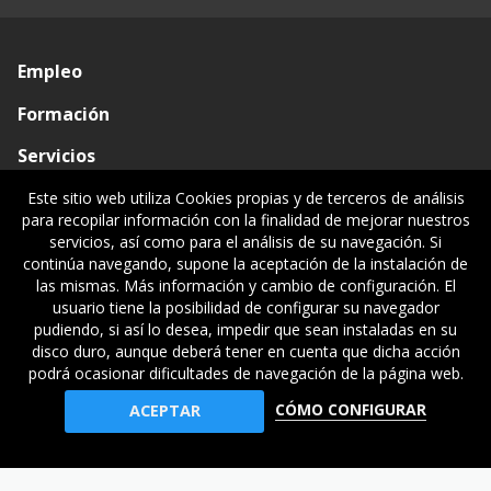
Empleo
Formación
Servicios
Conócenos
Este sitio web utiliza Cookies propias y de terceros de análisis
para recopilar información con la finalidad de mejorar nuestros
Visado de documentos
servicios, así como para el análisis de su navegación. Si
continúa navegando, supone la aceptación de la instalación de
Ventanilla única
las mismas. Más información y cambio de configuración. El
usuario tiene la posibilidad de configurar su navegador
Políticas legales
pudiendo, si así lo desea, impedir que sean instaladas en su
disco duro, aunque deberá tener en cuenta que dicha acción
podrá ocasionar dificultades de navegación de la página web.
© Gipuzkoako Industri Ingeniariaren Elkargo Ofiziala - Colegio
CÓMO CONFIGURAR
ACEPTAR
Oficial de Ingenieros Industriales de Gipuzkoa
asdf