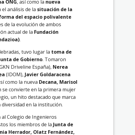
una ONG
, así como la
nueva
 el análisis de la
situación de la
forma del espacio polivalente
es de la evolución de ambos
ión actual de la
Fundación
ndazioa)
.
elebradas, tuvo lugar la
toma de
Junta de Gobierno
. Tomaron
GKN Driveline España),
Nerea
xea
(IDOM),
Javier Goldaracena
sí como la nueva
Decana, Marisol
n se convierte en la primera mujer
legio, un hito destacado que marca
diversidad en la institución.
 al Colegio de Ingenieros
stos los miembros de la
Junta de
nia Herrador, Olatz Fernández,