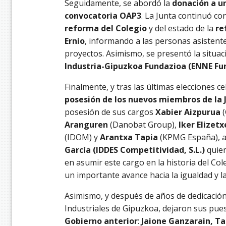
Seguidamente, se abordó la
donación a 
convocatoria OAP3
. La Junta continuó con
reforma del Colegio
y del estado de la
re
Ernio
, informando a las personas asistent
proyectos. Asimismo, se presentó la situac
Industria-Gipuzkoa Fundazioa (ENNE Fu
Finalmente, y tras las últimas elecciones c
posesión de los nuevos miembros de la 
posesión de sus cargos
Xabier Aizpurua
(
Aranguren
(Danobat Group),
Iker Elizet
(IDOM) y
Arantxa Tapia
(KPMG España), a
García (IDDES Competitividad, S.L.)
quie
en asumir este cargo en la historia del Co
un importante avance hacia la igualdad y la 
Asimismo, y después de años de dedicación
Industriales de Gipuzkoa, dejaron sus pue
Gobierno anterior
:
Jaione Ganzarain, Ta