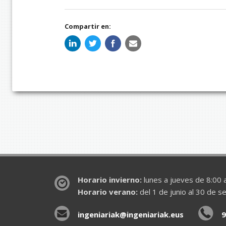
Compartir en:
Horario invierno:
lunes a jueves de 8:00 a
Horario verano:
del 1 de junio al 30 de s
ingeniariak@ingeniariak.eus
9