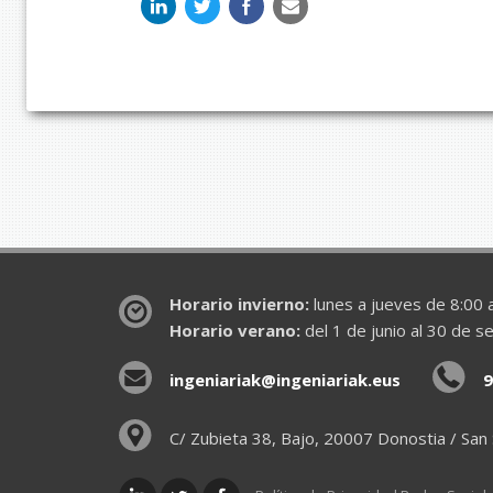
Horario invierno:
lunes a jueves de 8:00 a
Horario verano:
del 1 de junio al 30 de s
ingeniariak@ingeniariak.eus
9
C/ Zubieta 38, Bajo, 20007 Donostia / San