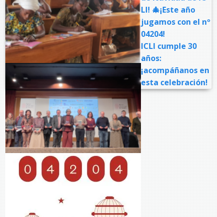
LI! 🎄¡Este año
jugamos con el nº
04204!
ICLI cumple 30
años:
¡acompáñanos en
esta celebración!