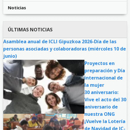
Noticias
ÚLTIMAS NOTICIAS
Asamblea anual de ICLI Gipuzkoa 2026-Día de las
personas asociadas y colaboradoras (miércoles 10 de
junio)
Proyectos en
preparación y Día
internacional de
la mujer
30 aniversario:
Vive el acto del 30
aniversario de
nuestra ONG
¡Vuelve la Lotería
de Navidad de IC-