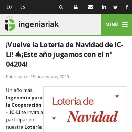
EU
ES
MENÚ
¡Vuelve la Lotería de Navidad de IC-
LI! 🎄¡Este año jugamos con el nº
04204!
Publicado el
19 noviembre, 2025
Un año más,
Ingeniería para
la Cooperación
– IC-LI
te invita a
participar en
nuestra
Lotería