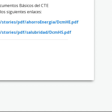
documentos Básicos del CTE
los siguientes enlaces:
/stories/pdf/ahorroEnergia/DcmHE.pdf
/stories/pdf/salubridad/DcmHS.pdf