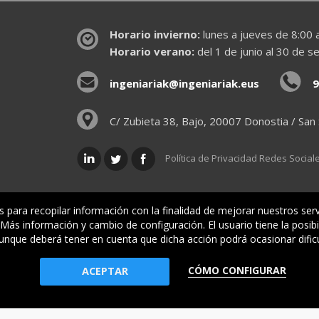
Horario invierno:
lunes a jueves de 8:00 a
Horario verano:
del 1 de junio al 30 de s
ingeniariak@ingeniariak.eus
9
C/ Zubieta 38, Bajo, 20007 Donostia / San
Política de Privacidad Redes Social
is para recopilar información con la finalidad de mejorar nuestros ser
ás información y cambio de configuración. El usuario tiene la posibi
enos
Visado de documentos
Ventanilla única
aunque deberá tener en cuenta que dicha acción podrá ocasionar dific
CÓMO CONFIGURAR
io Oficial de Ingenieros Industriales de Gipuzkoa
ACEPTAR