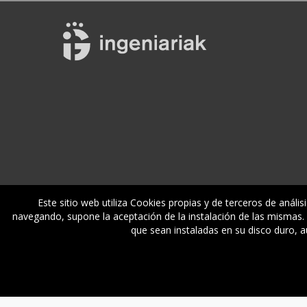
Este sitio web utiliza Cookies propias y de terceros de anális
navegando, supone la aceptación de la instalación de las mismas. M
Empleo
Formación
Servicios
Conóc
que sean instaladas en su disco duro, 
© Gipuzkoako Industri Ingeniariaren Elkargo Ofiziala - Coleg
asdf