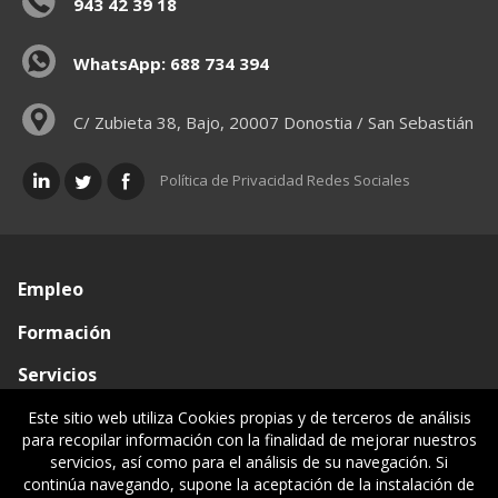
943 42 39 18
WhatsApp: 688 734 394
C/ Zubieta 38, Bajo, 20007 Donostia / San Sebastián
Política de Privacidad Redes Sociales
Empleo
Formación
Servicios
Conócenos
Este sitio web utiliza Cookies propias y de terceros de análisis
para recopilar información con la finalidad de mejorar nuestros
Visado de documentos
servicios, así como para el análisis de su navegación. Si
continúa navegando, supone la aceptación de la instalación de