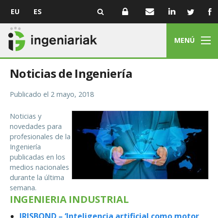
EU
ES
MENÚ
Noticias de Ingeniería
Publicado el
2 mayo, 2018
Noticias y
novedades para
profesionales de la
Ingeniería
publicadas en los
medios nacionales
durante la última
semana.
INGENIERIA INDUSTRIAL
IRISBOND – ‘Inteligencia artificial como motor