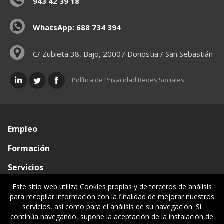
943 42 39 18
WhatsApp: 688 734 394
C/ Zubieta 38, Bajo, 20007 Donostia / San Sebastián
Política de Privacidad Redes Sociales
Empleo
Formación
Servicios
Conócenos
Este sitio web utiliza Cookies propias y de terceros de análisis
para recopilar información con la finalidad de mejorar nuestros
Visado de documentos
servicios, así como para el análisis de su navegación. Si
continúa navegando, supone la aceptación de la instalación de