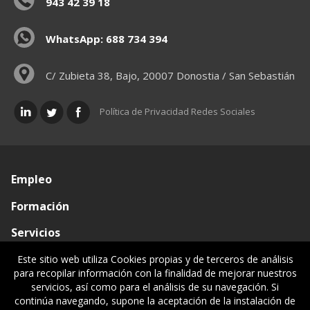
943 42 39 18
WhatsApp: 688 734 394
C/ Zubieta 38, Bajo, 20007 Donostia / San Sebastián
Política de Privacidad Redes Sociales
Empleo
Formación
Servicios
Conócenos
Este sitio web utiliza Cookies propias y de terceros de análisis
para recopilar información con la finalidad de mejorar nuestros
Visado de documentos
servicios, así como para el análisis de su navegación. Si
continúa navegando, supone la aceptación de la instalación de