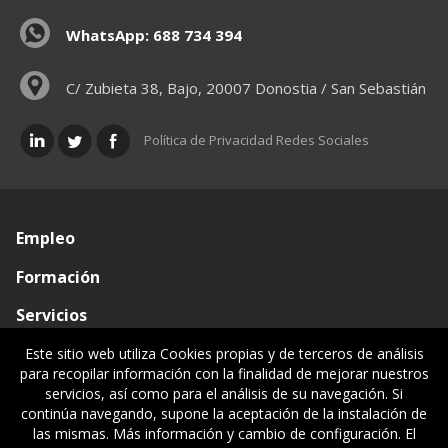
WhatsApp: 688 734 394
C/ Zubieta 38, Bajo, 20007 Donostia / San Sebastián
Política de Privacidad Redes Sociales
Empleo
Formación
Servicios
Conócenos
Este sitio web utiliza Cookies propias y de terceros de análisis
para recopilar información con la finalidad de mejorar nuestros
Visado de documentos
servicios, así como para el análisis de su navegación. Si
continúa navegando, supone la aceptación de la instalación de
Ventanilla única
las mismas. Más información y cambio de configuración. El