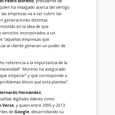
an Pedro Moreno
, presidente de
 quien ha indagado acerca del vértigo
 las empresas va a ser cubrir las
on generaciones distintas
sistido en la idea de que
 servicios incorporados a un
ue “aquellas empresas que
ial al cliente generan un poder de
o referencia a la importancia de la
na necesidad”. Moreno ha asegurado
s que empezar” y que corresponde a
 problemas éticos que esta plantee”.
Bernardo Hernández
,
añías digitales líderes como
o Verse
, y quien entre 2005 y 2013
ntes de
Google
, desarrollando su