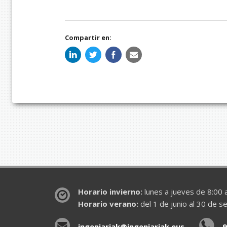
Compartir en:
Horario invierno:
lunes a jueves de 8:00 a
Horario verano:
del 1 de junio al 30 de s
ingeniariak@ingeniariak.eus
9