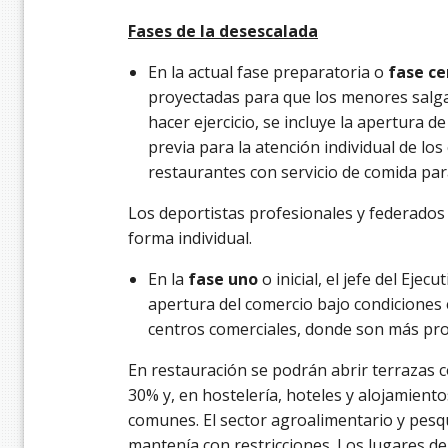
Fases de la desescalada
En la actual fase preparatoria o
fase ce
proyectadas para que los menores salgan
hacer ejercicio, se incluye la apertura de
previa para la atención individual de los 
restaurantes con servicio de comida para
Los deportistas profesionales y federado
forma individual.
En la
fase uno
o inicial, el jefe del Ejec
apertura del comercio bajo condiciones 
centros comerciales, donde son más pro
En restauración se podrán abrir terrazas c
30% y, en hostelería, hoteles y alojamiento
comunes. El sector agroalimentario y pesq
mantenía con restricciones. Los lugares de