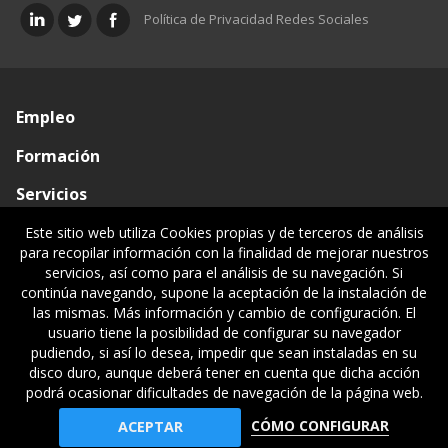
Política de Privacidad Redes Sociales
Empleo
Formación
Servicios
Conócenos
Este sitio web utiliza Cookies propias y de terceros de análisis
para recopilar información con la finalidad de mejorar nuestros
Visado de documentos
servicios, así como para el análisis de su navegación. Si
continúa navegando, supone la aceptación de la instalación de
Ventanilla única
las mismas. Más información y cambio de configuración. El
usuario tiene la posibilidad de configurar su navegador
Políticas legales
pudiendo, si así lo desea, impedir que sean instaladas en su
disco duro, aunque deberá tener en cuenta que dicha acción
podrá ocasionar dificultades de navegación de la página web.
© Gipuzkoako Industri Ingeniariaren Elkargo Ofiziala - Colegio
CÓMO CONFIGURAR
ACEPTAR
Oficial de Ingenieros Industriales de Gipuzkoa