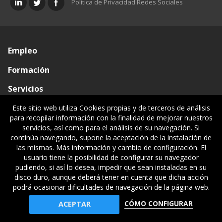
Política de Privacidad Redes Sociales
Empleo
Formación
Servicios
Conócenos
Este sitio web utiliza Cookies propias y de terceros de análisis
para recopilar información con la finalidad de mejorar nuestros
Visado de documentos
servicios, así como para el análisis de su navegación. Si
continúa navegando, supone la aceptación de la instalación de
Ventanilla única
las mismas. Más información y cambio de configuración. El
usuario tiene la posibilidad de configurar su navegador
Políticas legales
pudiendo, si así lo desea, impedir que sean instaladas en su
disco duro, aunque deberá tener en cuenta que dicha acción
podrá ocasionar dificultades de navegación de la página web.
© Gipuzkoako Industri Ingeniariaren Elkargo Ofiziala - Colegio
CÓMO CONFIGURAR
ACEPTAR
Oficial de Ingenieros Industriales de Gipuzkoa