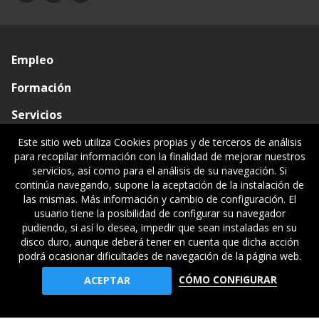
Empleo
Formación
Servicios
Conócenos
Este sitio web utiliza Cookies propias y de terceros de análisis
para recopilar información con la finalidad de mejorar nuestros
Visado de documentos
servicios, así como para el análisis de su navegación. Si
continúa navegando, supone la aceptación de la instalación de
Ventanilla única
las mismas. Más información y cambio de configuración. El
usuario tiene la posibilidad de configurar su navegador
Políticas legales
pudiendo, si así lo desea, impedir que sean instaladas en su
disco duro, aunque deberá tener en cuenta que dicha acción
podrá ocasionar dificultades de navegación de la página web.
© Gipuzkoako Industri Ingeniariaren Elkargo Ofiziala - Colegio
CÓMO CONFIGURAR
ACEPTAR
Oficial de Ingenieros Industriales de Gipuzkoa