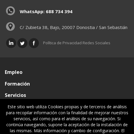
WhatsApp: 688 734 394
C/ Zubieta 38, Bajo, 20007 Donostia / San Sebastián
Política de Privacidad Redes Sociales
Empleo
Formación
Servicios
Conócenos
Este sitio web utiliza Cookies propias y de terceros de análisis
para recopilar información con la finalidad de mejorar nuestros
Visado de documentos
servicios, así como para el análisis de su navegación. Si
continúa navegando, supone la aceptación de la instalación de
Ventanilla única
las mismas. Más información y cambio de configuración. El