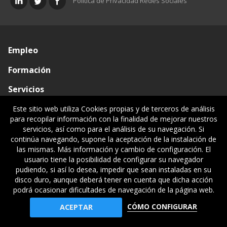
Política de Privacidad Redes Sociales
Empleo
Formación
Servicios
Conócenos
Este sitio web utiliza Cookies propias y de terceros de análisis
para recopilar información con la finalidad de mejorar nuestros
Visado de documentos
servicios, así como para el análisis de su navegación. Si
continúa navegando, supone la aceptación de la instalación de
Ventanilla única
las mismas. Más información y cambio de configuración. El
usuario tiene la posibilidad de configurar su navegador
Políticas legales
pudiendo, si así lo desea, impedir que sean instaladas en su
disco duro, aunque deberá tener en cuenta que dicha acción
podrá ocasionar dificultades de navegación de la página web.
© Gipuzkoako Industri Ingeniariaren Elkargo Ofiziala - Colegio
CÓMO CONFIGURAR
ACEPTAR
Oficial de Ingenieros Industriales de Gipuzkoa