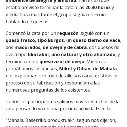
ambiente de alegría y amistad
. Tan es así que
estaba previsto terminar la cata a las
20:30 horas
y
media hora más tarde el grupo seguía en Ernio
hablando de quesos.
Comenzó la cata por un
requesón
, siguió con un
queso fresco, tipo Burgos
, un
queso tierno de vaca
,
dos
madurados, de oveja y de cabra
, dos quesos de
oveja tipo
Idiazabal, uno natural y otro ahumado
, y
terminó con un
queso azul de oveja
. Mientras
probábamos los quesos,
Mikel y Oihan, de Mahala
,
nos explicaban con todo detalle sus características, el
proceso de su fabricación y respondían a las
numerosas preguntas de los asistentes.
Todos los participantes salimos muy satisfechos de la
cata pensando ya en una próxima actividad similar.
“Mahala. Baserriko produktuak”, según nos dijeron,