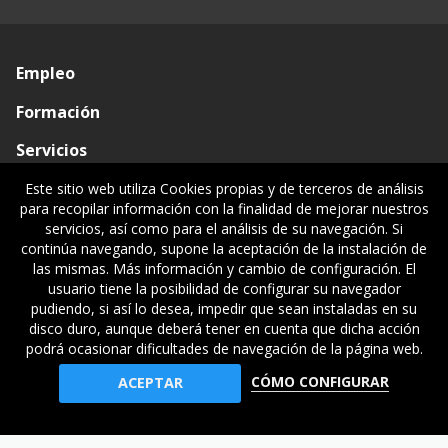
Empleo
Formación
Servicios
Conócenos
Este sitio web utiliza Cookies propias y de terceros de análisis
para recopilar información con la finalidad de mejorar nuestros
Visado de documentos
servicios, así como para el análisis de su navegación. Si
continúa navegando, supone la aceptación de la instalación de
Ventanilla única
las mismas. Más información y cambio de configuración. El
usuario tiene la posibilidad de configurar su navegador
Políticas legales
pudiendo, si así lo desea, impedir que sean instaladas en su
disco duro, aunque deberá tener en cuenta que dicha acción
podrá ocasionar dificultades de navegación de la página web.
© Gipuzkoako Industri Ingeniariaren Elkargo Ofiziala - Colegio
CÓMO CONFIGURAR
ACEPTAR
Oficial de Ingenieros Industriales de Gipuzkoa