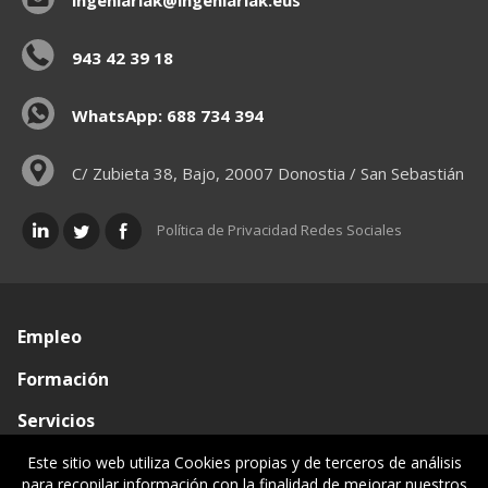
ingeniariak@ingeniariak.eus
943 42 39 18
WhatsApp: 688 734 394
C/ Zubieta 38, Bajo, 20007 Donostia / San Sebastián
Política de Privacidad Redes Sociales
Empleo
Formación
Servicios
Conócenos
Este sitio web utiliza Cookies propias y de terceros de análisis
para recopilar información con la finalidad de mejorar nuestros