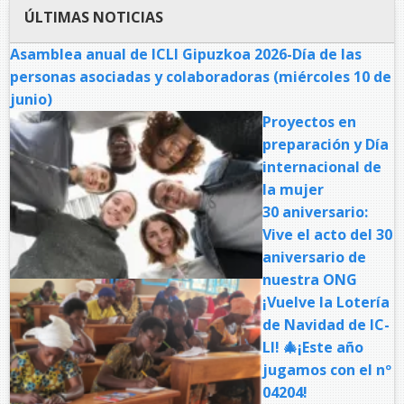
ÚLTIMAS NOTICIAS
Asamblea anual de ICLI Gipuzkoa 2026-Día de las
personas asociadas y colaboradoras (miércoles 10 de
junio)
Proyectos en
preparación y Día
internacional de
la mujer
30 aniversario:
Vive el acto del 30
aniversario de
nuestra ONG
¡Vuelve la Lotería
de Navidad de IC-
LI! 🎄¡Este año
jugamos con el nº
04204!