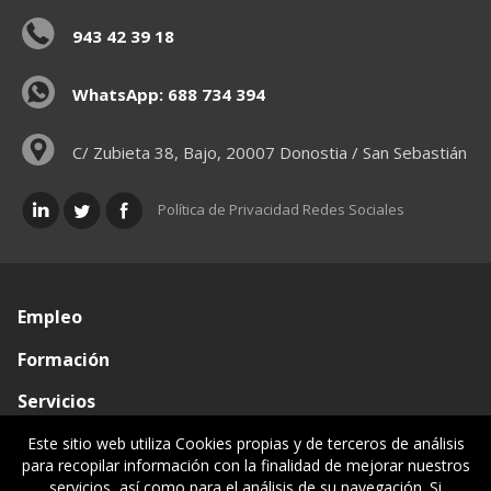
943 42 39 18
WhatsApp: 688 734 394
C/ Zubieta 38, Bajo, 20007 Donostia / San Sebastián
Política de Privacidad Redes Sociales
Empleo
Formación
Servicios
Conócenos
Este sitio web utiliza Cookies propias y de terceros de análisis
para recopilar información con la finalidad de mejorar nuestros
Visado de documentos
servicios, así como para el análisis de su navegación. Si