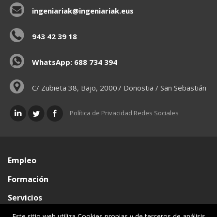
ingeniariak@ingeniariak.eus
943 42 39 18
WhatsApp: 688 734 394
C/ Zubieta 38, Bajo, 20007 Donostia / San Sebastián
Política de Privacidad Redes Sociales
Empleo
Formación
Servicios
Conócenos
Este sitio web utiliza Cookies propias y de terceros de análisis